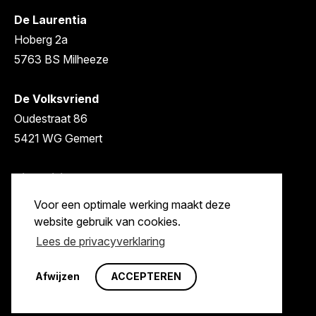
De Laurentia
Hoberg 2a
5763 BS Milheeze
De Volksvriend
Oudestraat 86
5421 WG Gemert
Sint Willibrordus
Achter de Molen 1
Voor een optimale werking maakt deze
5761 CJ Bakel
website gebruik van cookies.
Lees de privacyverklaring
© 2026 molenstichtinggemert-bakel.nl | Alle rechten
Afwijzen
ACCEPTEREN
voorbehouden |
Cookies