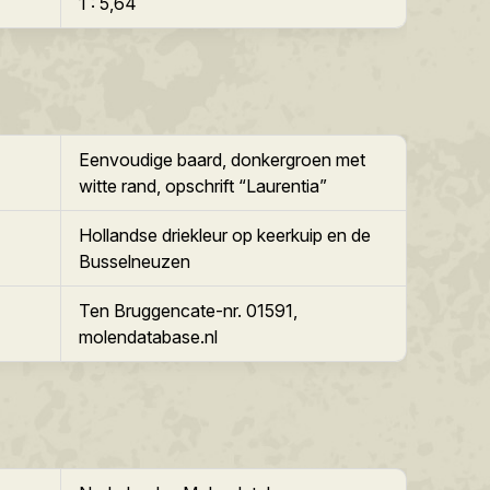
1 : 5,64
Eenvoudige baard, donkergroen met
witte rand, opschrift “Laurentia”
Hollandse driekleur op keerkuip en de
Busselneuzen
Ten Bruggencate-nr. 01591,
molendatabase.nl