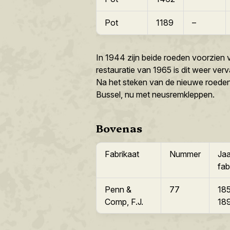
Pot
1189
–
In 1944 zijn beide roeden voorzien v
restauratie van 1965 is dit weer ve
Na het steken van de nieuwe roede
Bussel, nu met neusremkleppen.
Bovenas
Fabrikaat
Nummer
Jaa
fab
Penn &
77
185
Comp, F.J.
18