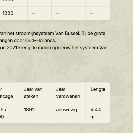
1880
–
–
–
an het stroomlijnsysteem Van Bussel. Bij de grote
rvangen door Oud-Hollands.
n in 2021 kreeg de molen opnieuw het systeem Van
r
Jaar van
Jaar
Lengte
ricage
steken
verdwenen
6 /
1892
aanwezig
4.44
90
m