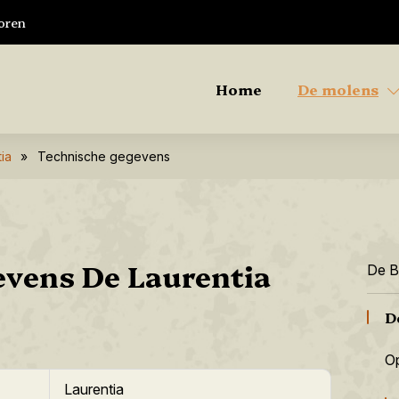
oren
Home
De molens
ia
»
Technische gegevens
evens De Laurentia
De B
D
Op
Laurentia