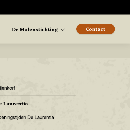
Contact
De Molenstichting
ijenkorf
e Laurentia
eningstijden De Laurentia