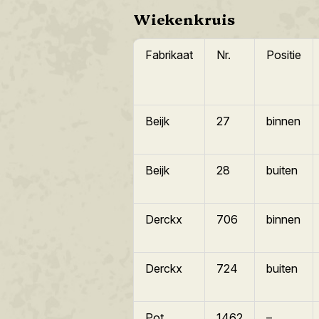
Wiekenkruis
Fabrikaat
Nr.
Positie
Beijk
27
binnen
Beijk
28
buiten
Derckx
706
binnen
Derckx
724
buiten
Pot
1462
–