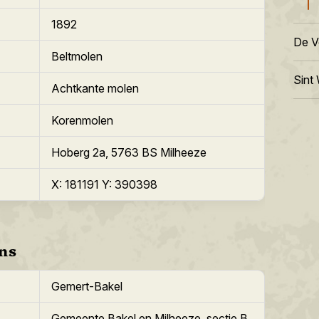
1892
De V
Beltmolen
Sint 
Achtkante molen
Korenmolen
Hoberg 2a, 5763 BS Milheeze
X: 181191 Y: 390398
ns
Gemert-Bakel
Gemeente Bakel en Milheeze, sectie B,