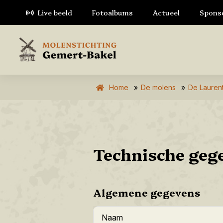
Live beeld
Fotoalbums
Actueel
Spons
Home
»
De molens
»
De Laurent
Technische geg
Algemene gegevens
Naam