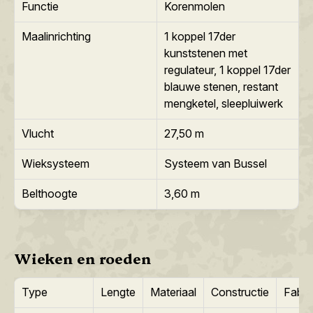
Functie
Korenmolen
Maalinrichting
1 koppel 17der
kunststenen met
regulateur, 1 koppel 17der
blauwe stenen, restant
mengketel, sleepluiwerk
Vlucht
27,50 m
Wieksysteem
Systeem van Bussel
Belthoogte
3,60 m
Wieken en roeden
Type
Lengte
Materiaal
Constructie
Fabri