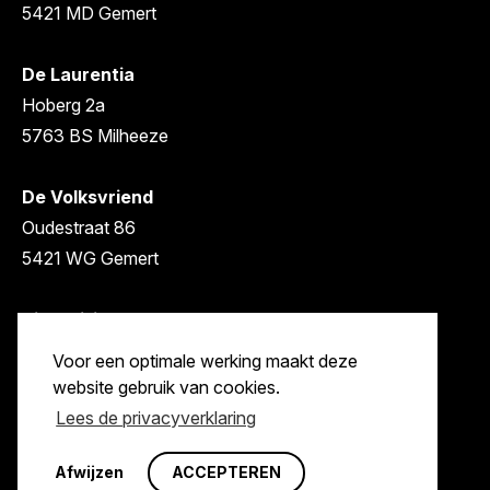
5421 MD Gemert
De Laurentia
Hoberg 2a
5763 BS Milheeze
De Volksvriend
Oudestraat 86
5421 WG Gemert
Sint Willibrordus
Achter de Molen 1
Voor een optimale werking maakt deze
5761 CJ Bakel
website gebruik van cookies.
Lees de privacyverklaring
© 2026 molenstichtinggemert-bakel.nl | Alle rechten
Afwijzen
ACCEPTEREN
voorbehouden |
Cookies