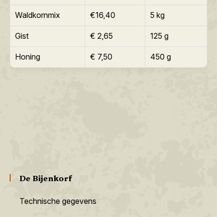
Waldkornmix
€16,40
5 kg
Gist
€ 2,65
125 g
Honing
€ 7,50
450 g
De Bijenkorf
Technische gegevens