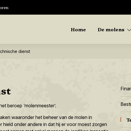
oren
Home
De molens
chnische dienst
nst
Fina
Best
het beroep ‘molenmeester’.
taken waaronder het beheer van de molen in
T
 hield onder andere in dat hij er voor moest zorgen