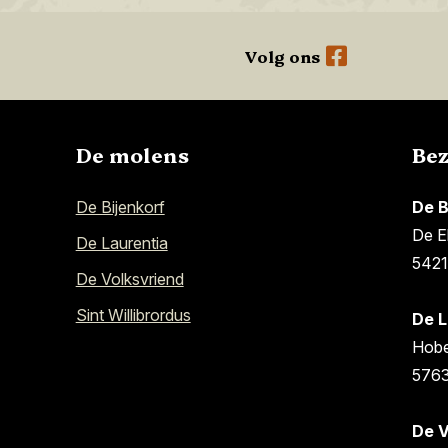
Volg ons
De molens
Be
De Bijenkorf
De B
De E
De Laurentia
5421
De Volksvriend
Sint Willibrordus
De L
Hobe
5763
De V