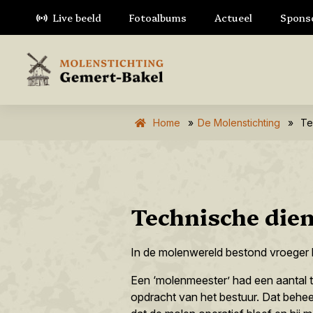
Live beeld
Fotoalbums
Actueel
Spons
Home
»
De Molenstichting
»
Te
Technische die
In de molenwereld bestond vroeger 
Een ‘molenmeester’ had een aantal 
opdracht van het bestuur. Dat beheer