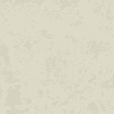
cobs : alle voorkomende werkzaam heden