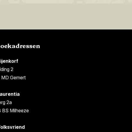
zoekadressen
ijenkorf
lding 2
 MD Gemert
aurentia
rg 2a
 BS Milheeze
olksvriend