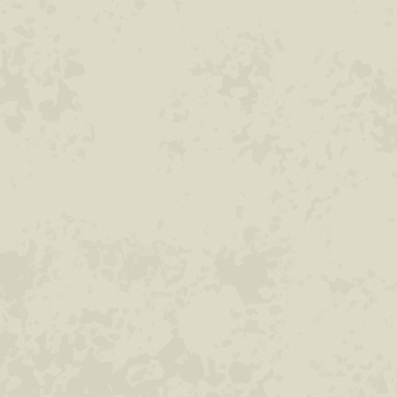
Extel : alle voorkomende werkzaam heden