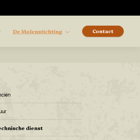
Contact
De Molenstichting
nciën
uur
echnische dienst