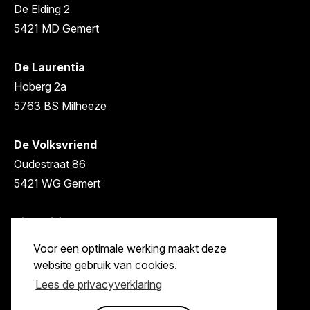
De Elding 2
5421 MD Gemert
De Laurentia
Hoberg 2a
5763 BS Milheeze
De Volksvriend
Oudestraat 86
5421 WG Gemert
Sint Willibrordus
Achter de Molen 1
Voor een optimale werking maakt deze
5761 CJ Bakel
website gebruik van cookies.
Lees de privacyverklaring