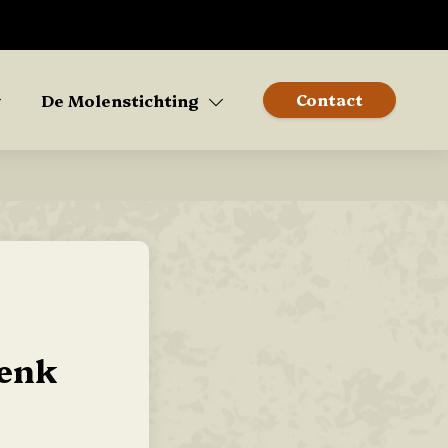
Contact
De Molenstichting
Henk