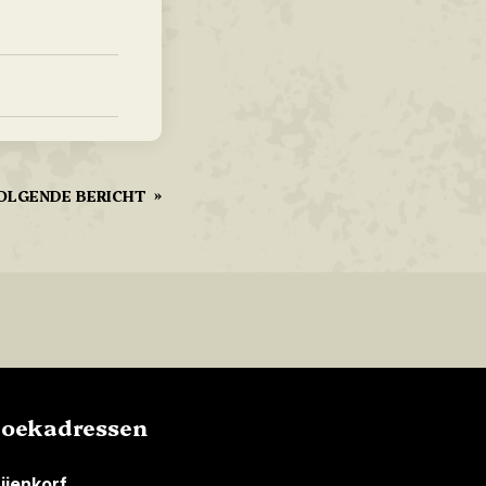
OLGENDE BERICHT
»
zoekadressen
ijenkorf