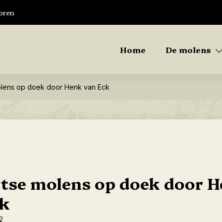
oren
Home
De molens
lens op doek door Henk van Eck
tse molens op doek door 
ck
2