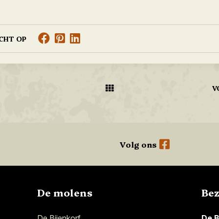
ICHT OP
V
Volg ons
De molens
Be
De Bijenkorf
De B