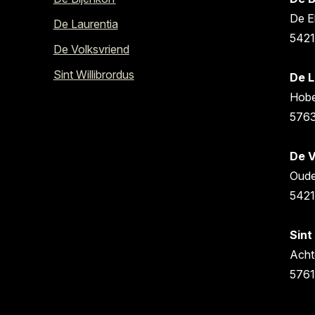
De E
De Laurentia
5421
De Volksvriend
Sint Willibrordus
De L
Hobe
5763
De V
Oude
542
Sint
Acht
5761