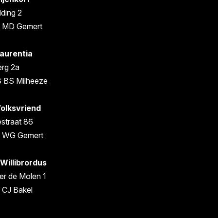
lding 2
 MD Gemert
aurentia
rg 2a
 BS Milheeze
olksvriend
straat 86
1 WG Gemert
 Willibrordus
er de Molen 1
 CJ Bakel