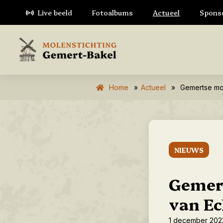
Live beeld
Fotoalbums
Actueel
Spons
Home
»
Actueel
»
Gemertse mo
NIEUWS
Gemer
van E
1 december 202